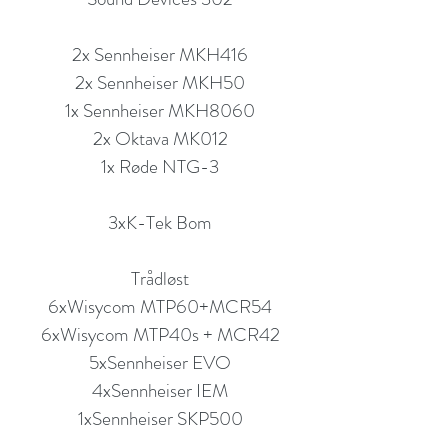
2x Sennheiser MKH416
2x Sennheiser MKH50
1x Sennheiser MKH8060
2x Oktava MK012
1x Røde NTG-3
3xK-Tek Bom
Trådløst
6xWisycom MTP60+MCR54
6xWisycom MTP40s + MCR42
5xSennheiser EVO
4xSennheiser IEM
1xSennheiser SKP500